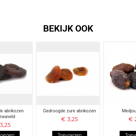
BEKIJK OOK
e abrikozen
Gedroogde zure abrikozen
Medjou
zwaveld
€ 3,25
€ 
3,25
voegen
Toevoegen
Toev