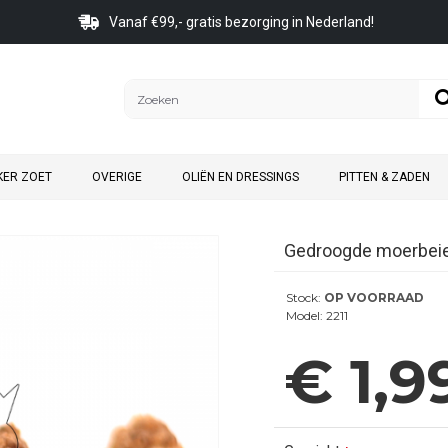
Vanaf €99,- gratis bezorging in Nederland!
KER ZOET
OVERIGE
OLIËN EN DRESSINGS
PITTEN & ZADEN
Gedroogde moerbei
Stock:
OP VOORRAAD
Model:
2211
€ 1,9