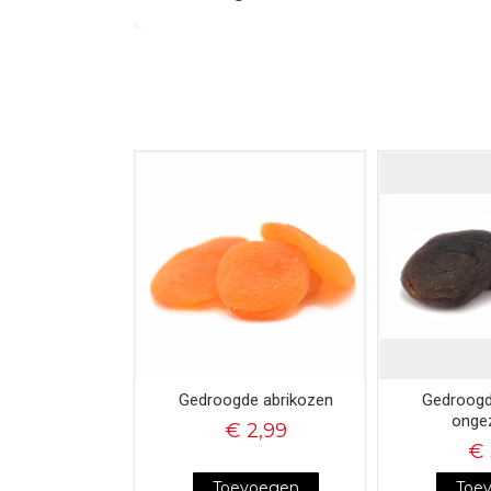
Gedroogde abrikozen
Gedroogd
onge
€ 2,99
€ 
Toevoegen
Toe