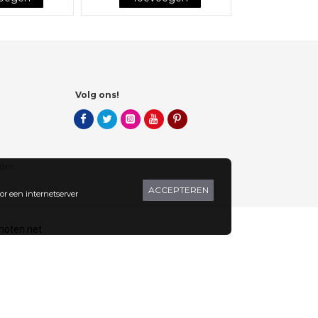
Volg ons!
den
ACCEPTEREN
or een internetserver
noten.net