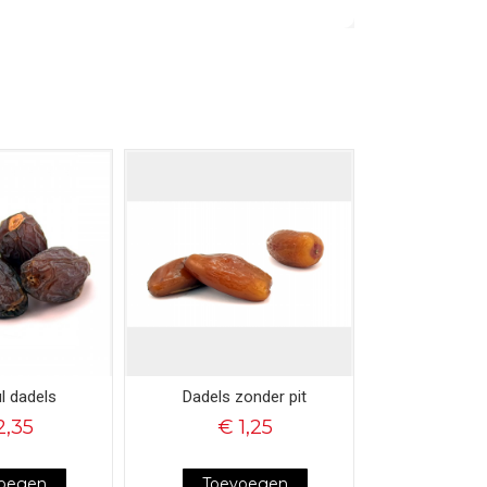
l dadels
Dadels zonder pit
2,35
€ 1,25
oegen
Toevoegen