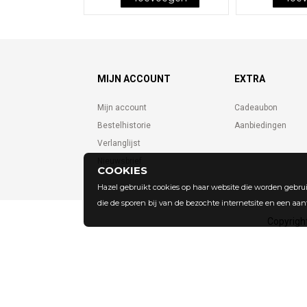
MIJN ACCOUNT
EXTRA
Mijn account
Cadeaubon
Bestelhistorie
Aanbiedingen
Verlanglijst
Nieuwsbrief
COOKIES
Hazel gebruikt cookies op haar website die worden gebrui
die de sporen bij van de bezochte internetsite en een aan
Copyrigh