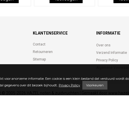
KLANTENSERVICE
INFORMATIE
Contact
Over ons
Retourneren
Verzend Informatie
Sitemap
Privacy Policy
Algemene Voorwaar
kt voor anonieme informatie. Een cookie is een klein bestand dat verstuurd wordt do
tal gegevens over dit bezoek bijhoudt..
Privacy Policy
Voorkeuren
t © 2005-2026 HAZEL noten & zuidvruchten | Gemaakt door www.hazel