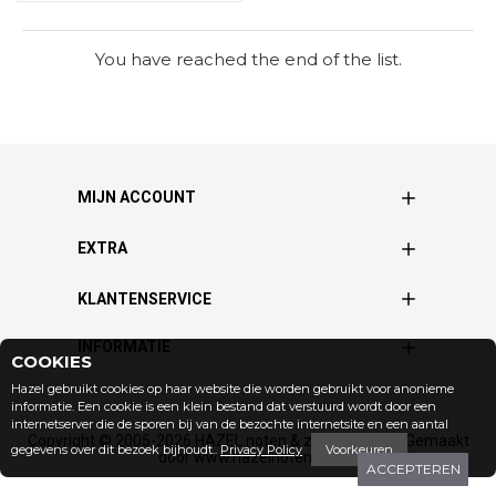
You have reached the end of the list.
MIJN ACCOUNT
EXTRA
KLANTENSERVICE
INFORMATIE
COOKIES
Hazel gebruikt cookies op haar website die worden gebruikt voor anonieme
informatie. Een cookie is een klein bestand dat verstuurd wordt door een
internetserver die de sporen bij van de bezochte internetsite en een aantal
Copyright © 2005-2026 HAZEL noten & zuidvruchten | Gemaakt
gegevens over dit bezoek bijhoudt..
Privacy Policy
Voorkeuren
door www.hazelnoten.net
ACCEPTEREN