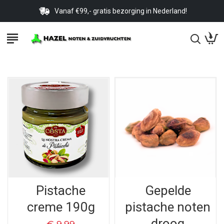
Vanaf €99,- gratis bezorging in Nederland!
Pistache
Gepelde
creme 190g
pistache noten
droog