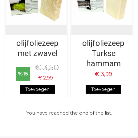
olijfoliezeep
olijfoliezeep
met zwavel
Turkse
hammam
€ 3,50
%15
€ 3,99
€ 2,99
Toevoegen
Toevoegen
You have reached the end of the list.