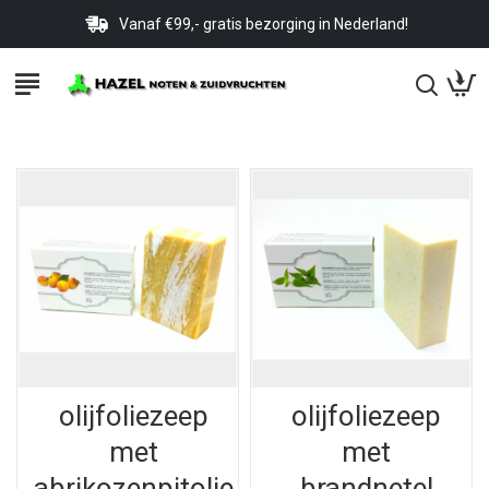
Vanaf €99,- gratis bezorging in Nederland!
olijfoliezeep
olijfoliezeep
met
met
abrikozenpitolie
brandnetel