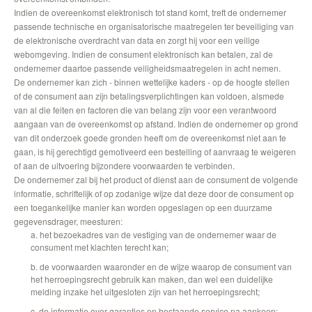
Indien de overeenkomst elektronisch tot stand komt, treft de ondernemer
passende technische en organisatorische maatregelen ter beveiliging van
de elektronische overdracht van data en zorgt hij voor een veilige
webomgeving. Indien de consument elektronisch kan betalen, zal de
ondernemer daartoe passende veiligheidsmaatregelen in acht nemen.
De ondernemer kan zich - binnen wettelijke kaders - op de hoogte stellen
of de consument aan zijn betalingsverplichtingen kan voldoen, alsmede
van al die feiten en factoren die van belang zijn voor een verantwoord
aangaan van de overeenkomst op afstand. Indien de ondernemer op grond
van dit onderzoek goede gronden heeft om de overeenkomst niet aan te
gaan, is hij gerechtigd gemotiveerd een bestelling of aanvraag te weigeren
of aan de uitvoering bijzondere voorwaarden te verbinden.
De ondernemer zal bij het product of dienst aan de consument de volgende
informatie, schriftelijk of op zodanige wijze dat deze door de consument op
een toegankelijke manier kan worden opgeslagen op een duurzame
gegevensdrager, meesturen:
a. het bezoekadres van de vestiging van de ondernemer waar de
consument met klachten terecht kan;
b. de voorwaarden waaronder en de wijze waarop de consument van
het herroepingsrecht gebruik kan maken, dan wel een duidelijke
melding inzake het uitgesloten zijn van het herroepingsrecht;
c. de informatie over garanties en bestaande service na aankoop;