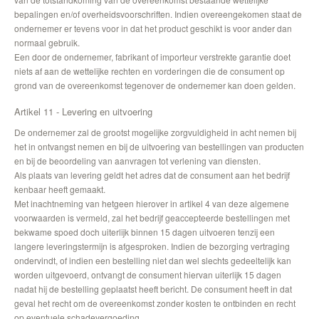
bepalingen en/of overheidsvoorschriften. Indien overeengekomen staat de
ondernemer er tevens voor in dat het product geschikt is voor ander dan
normaal gebruik.
Een door de ondernemer, fabrikant of importeur verstrekte garantie doet
niets af aan de wettelijke rechten en vorderingen die de consument op
grond van de overeenkomst tegenover de ondernemer kan doen gelden.
Artikel 11 - Levering en uitvoering
De ondernemer zal de grootst mogelijke zorgvuldigheid in acht nemen bij
het in ontvangst nemen en bij de uitvoering van bestellingen van producten
en bij de beoordeling van aanvragen tot verlening van diensten.
Als plaats van levering geldt het adres dat de consument aan het bedrijf
kenbaar heeft gemaakt.
Met inachtneming van hetgeen hierover in artikel 4 van deze algemene
voorwaarden is vermeld, zal het bedrijf geaccepteerde bestellingen met
bekwame spoed doch uiterlijk binnen 15 dagen uitvoeren tenzij een
langere leveringstermijn is afgesproken. Indien de bezorging vertraging
ondervindt, of indien een bestelling niet dan wel slechts gedeeltelijk kan
worden uitgevoerd, ontvangt de consument hiervan uiterlijk 15 dagen
nadat hij de bestelling geplaatst heeft bericht. De consument heeft in dat
geval het recht om de overeenkomst zonder kosten te ontbinden en recht
op eventuele schadevergoeding.