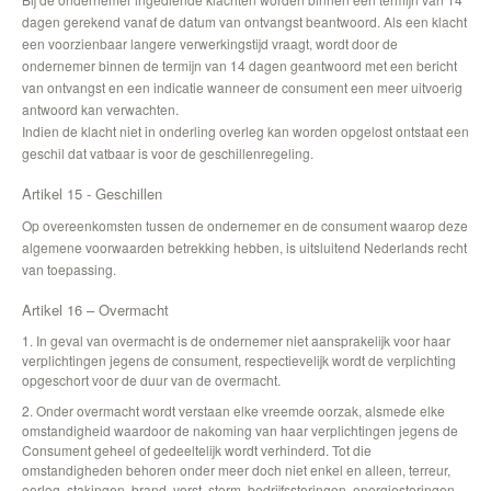
dagen gerekend vanaf de datum van ontvangst beantwoord. Als een klacht
een voorzienbaar langere verwerkingstijd vraagt, wordt door de
ondernemer binnen de termijn van 14 dagen geantwoord met een bericht
van ontvangst en een indicatie wanneer de consument een meer uitvoerig
antwoord kan verwachten.
Indien de klacht niet in onderling overleg kan worden opgelost ontstaat een
geschil dat vatbaar is voor de geschillenregeling.
Artikel 15 - Geschillen
Op overeenkomsten tussen de ondernemer en de consument waarop deze
algemene voorwaarden betrekking hebben, is uitsluitend Nederlands recht
van toepassing.
Artikel 16 – Overmacht
1. In geval van overmacht is de ondernemer niet aansprakelijk voor haar
verplichtingen jegens de consument, respectievelijk wordt de verplichting
opgeschort voor de duur van de overmacht.
2. Onder overmacht wordt verstaan elke vreemde oorzak, alsmede elke
omstandigheid waardoor de nakoming van haar verplichtingen jegens de
Consument geheel of gedeeltelijk wordt verhinderd. Tot die
omstandigheden behoren onder meer doch niet enkel en alleen, terreur,
oorlog, stakingen, brand, vorst, storm, bedrijfsstoringen, energiestoringen,