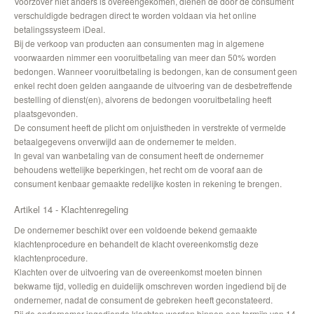
Voorzover niet anders is overeengekomen, dienen de door de consument
verschuldigde bedragen direct te worden voldaan via het online
betalingssysteem iDeal.
Bij de verkoop van producten aan consumenten mag in algemene
voorwaarden nimmer een vooruitbetaling van meer dan 50% worden
bedongen. Wanneer vooruitbetaling is bedongen, kan de consument geen
enkel recht doen gelden aangaande de uitvoering van de desbetreffende
bestelling of dienst(en), alvorens de bedongen vooruitbetaling heeft
plaatsgevonden.
De consument heeft de plicht om onjuistheden in verstrekte of vermelde
betaalgegevens onverwijld aan de ondernemer te melden.
In geval van wanbetaling van de consument heeft de ondernemer
behoudens wettelijke beperkingen, het recht om de vooraf aan de
consument kenbaar gemaakte redelijke kosten in rekening te brengen.
Artikel 14 - Klachtenregeling
De ondernemer beschikt over een voldoende bekend gemaakte
klachtenprocedure en behandelt de klacht overeenkomstig deze
klachtenprocedure.
Klachten over de uitvoering van de overeenkomst moeten binnen
bekwame tijd, volledig en duidelijk omschreven worden ingediend bij de
ondernemer, nadat de consument de gebreken heeft geconstateerd.
Bij de ondernemer ingediende klachten worden binnen een termijn van 14