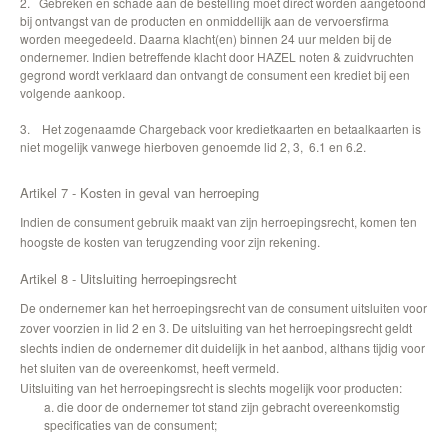
2. Gebreken en schade aan de bestelling moet direct worden aangetoond
bij ontvangst van de producten en onmiddellijk aan de vervoersfirma
worden meegedeeld. Daarna klacht(en) binnen 24 uur melden bij de
ondernemer. Indien betreffende klacht door HAZEL noten & zuidvruchten
gegrond wordt verklaard dan ontvangt de consument een krediet bij een
volgende aankoop.
3. Het zogenaamde Chargeback voor kredietkaarten en betaalkaarten is
niet mogelijk vanwege hierboven genoemde lid 2, 3, 6.1 en 6.2.
Artikel 7 - Kosten in geval van herroeping
Indien de consument gebruik maakt van zijn herroepingsrecht, komen ten
hoogste de kosten van terugzending voor zijn rekening.
Artikel 8 - Uitsluiting herroepingsrecht
De ondernemer kan het herroepingsrecht van de consument uitsluiten voor
zover voorzien in lid 2 en 3. De uitsluiting van het herroepingsrecht geldt
slechts indien de ondernemer dit duidelijk in het aanbod, althans tijdig voor
het sluiten van de overeenkomst, heeft vermeld.
Uitsluiting van het herroepingsrecht is slechts mogelijk voor producten:
a. die door de ondernemer tot stand zijn gebracht overeenkomstig
specificaties van de consument;