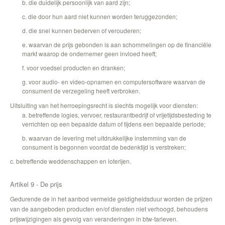
b. die duidelijk persoonlijk van aard zijn;
c. die door hun aard niet kunnen worden teruggezonden;
d. die snel kunnen bederven of verouderen;
e. waarvan de prijs gebonden is aan schommelingen op de financiële
markt waarop de ondernemer geen invloed heeft;
f. voor voedsel producten en dranken;
g. voor audio- en video-opnamen en computersoftware waarvan de
consument de verzegeling heeft verbroken.
Uitsluiting van het herroepingsrecht is slechts mogelijk voor diensten:
a. betreffende logies, vervoer, restaurantbedrijf of vrijetijdsbesteding te
verrichten op een bepaalde datum of tijdens een bepaalde periode;
b. waarvan de levering met uitdrukkelijke instemming van de
consument is begonnen voordat de bedenktijd is verstreken;
c. betreffende weddenschappen en loterijen.
Artikel 9 - De prijs
Gedurende de in het aanbod vermelde geldigheidsduur worden de prijzen
van de aangeboden producten en/of diensten niet verhoogd, behoudens
prijswijzigingen als gevolg van veranderingen in btw-tarieven.