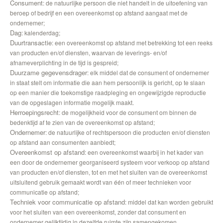
Consument
: de natuurlijke persoon die niet handelt in de uitoefening van
beroep of bedrijf en een overeenkomst op afstand aangaat met de
ondernemer;
Dag
: kalenderdag;
Duurtransactie
: een overeenkomst op afstand met betrekking tot een reeks
van producten en/of diensten, waarvan de leverings- en/of
afnameverplichting in de tijd is gespreid;
Duurzame gegevensdrager
: elk middel dat de consument of ondernemer
in staat stelt om informatie die aan hem persoonlijk is gericht, op te slaan
op een manier die toekomstige raadpleging en ongewijzigde reproductie
van de opgeslagen informatie mogelijk maakt.
Herroepingsrecht
: de mogelijkheid voor de consument om binnen de
bedenktijd af te zien van de overeenkomst op afstand;
Ondernemer
: de natuurlijke of rechtspersoon die producten en/of diensten
op afstand aan consumenten aanbiedt;
Overeenkomst op afstand
: een overeenkomst waarbij in het kader van
een door de ondernemer georganiseerd systeem voor verkoop op afstand
van producten en/of diensten, tot en met het sluiten van de overeenkomst
uitsluitend gebruik gemaakt wordt van één of meer technieken voor
communicatie op afstand;
Techniek voor communicatie op afstand
: middel dat kan worden gebruikt
voor het sluiten van een overeenkomst, zonder dat consument en
ondernemer gelijktijdig in dezelfde ruimte zijn samengekomen.