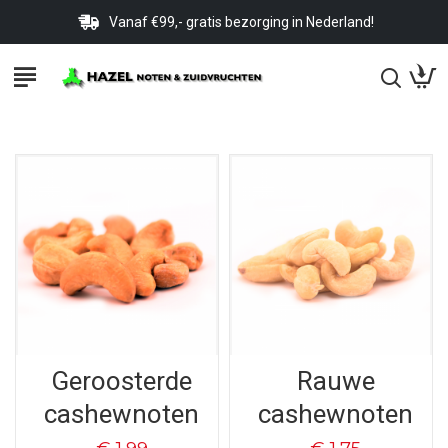
Vanaf €99,- gratis bezorging in Nederland!
Geroosterde
Rauwe
cashewnoten
cashewnoten