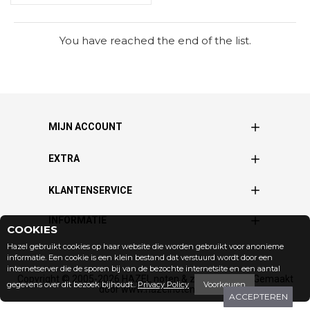
You have reached the end of the list.
MIJN ACCOUNT
EXTRA
KLANTENSERVICE
INFORMATIE
COOKIES
Hazel gebruikt cookies op haar website die worden gebruikt voor anonieme
informatie. Een cookie is een klein bestand dat verstuurd wordt door een
internetserver die de sporen bij van de bezochte internetsite en een aantal
Copyright © 2005-2026 HAZEL noten & zuidvruchten | Gemaakt
gegevens over dit bezoek bijhoudt..
Privacy Policy
Voorkeuren
door www.hazelnoten.net
ACCEPTEREN