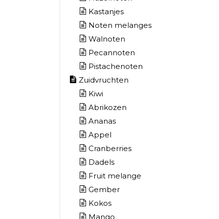
Kastanjes
Noten melanges
Walnoten
Pecannoten
Pistachenoten
Zuidvruchten
Kiwi
Abrikozen
Ananas
Appel
Cranberries
Dadels
Fruit melange
Gember
Kokos
Mango