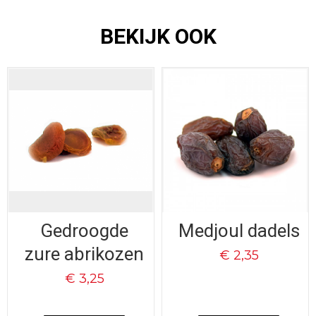
Voedingswaarde
per 100 g
BEKIJK OOK
Vetten:
1.0
Enkelvoudig:
0.2
Meervoudig:
0.6
Transvetzuren:
0.0
Cholestorol:
0.0
Gedroogde
Medjoul dadels
zure abrikozen
€ 2,35
Eiwit:
0.0
€ 3,25
Koolhydraten:
67.2