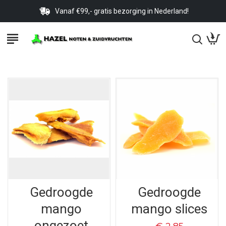
Vanaf €99,- gratis bezorging in Nederland!
Gedroogde
Gedroogde
mango
mango slices
ongezoet