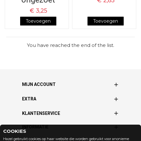
€ 2,85
€ 3,25
Toevoegen
Toevoegen
You have reached the end of the list.
MIJN ACCOUNT
EXTRA
KLANTENSERVICE
INFORMATIE
COOKIES
Hazel gebruikt cookies op haar website die worden gebruikt voor anonieme