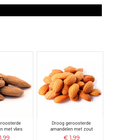
eroosterde
Droog geroosterde
n met vlies
amandelen met zout
1,99
€ 1,99