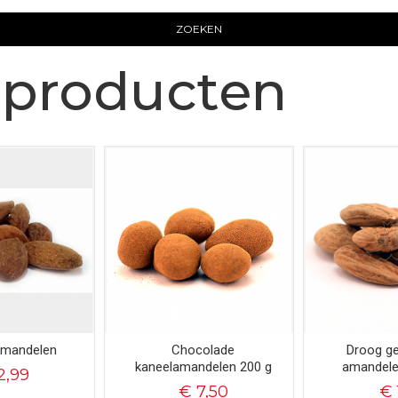
ZOEKEN
producten
 amandelen
Chocolade
Droog g
kaneelamandelen 200 g
amandele
2,99
€ 7,50
€ 