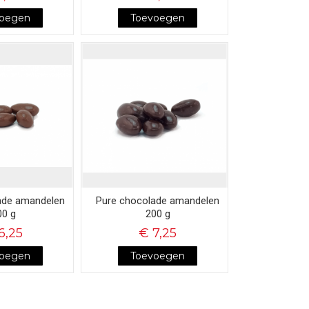
voegen
Toevoegen
ade amandelen
Pure chocolade amandelen
00 g
200 g
6,25
€ 7,25
voegen
Toevoegen