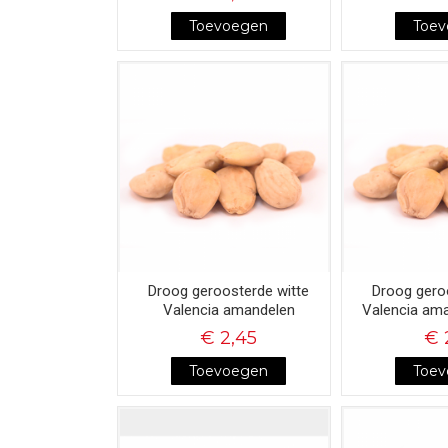
Toevoegen
Toe
Droog geroosterde witte
Droog gero
Valencia amandelen
Valencia am
€ 2,45
€ 
Toevoegen
Toe