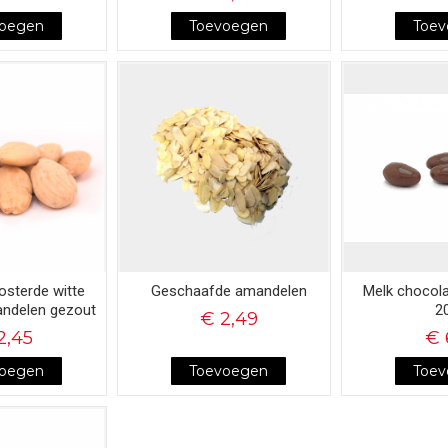
voegen
Toevoegen
Toe
osterde witte
Geschaafde amandelen
Melk chocol
andelen gezout
2
€ 2,49
2,45
€ 
voegen
Toevoegen
Toe