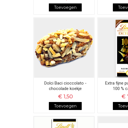
Toevoegen
Toe
Dolci Baci cioccolato -
Extra fijne 
chocolade koekje
100 % c
€ 1,50
€ 
Toevoegen
Toe