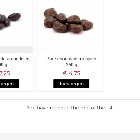
ade amandelen
Pure chocolade rozijnen
00 g
250 g
7,25
€ 4,75
voegen
Toevoegen
You have reached the end of the list.