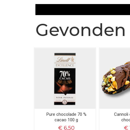
Gevonden 
Pure chocolade 70 %
Cannoli
cacao 100 g
cho
€ 6,50
€ 