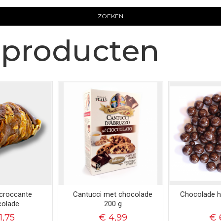
ZOEKEN
producten
 croccante
Cantucci met chocolade
Chocolade h
colade
200 g
1,75
€ 4,99
€ 