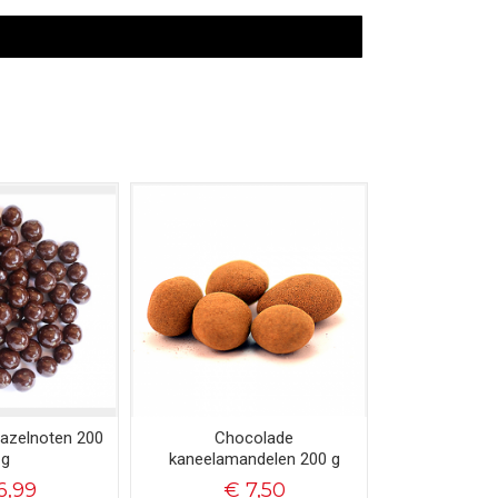
azelnoten 200
Chocolade
g
kaneelamandelen 200 g
6,99
€ 7,50